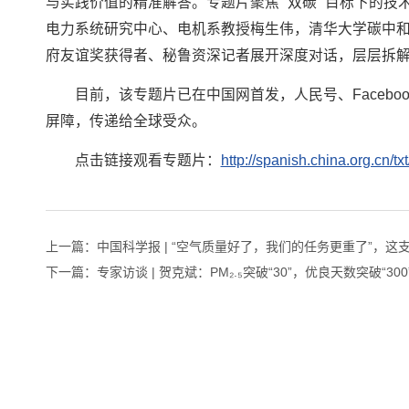
与实践价值的精准解答。专题片聚焦 “双碳” 目标下的
电力系统研究中心、电机系教授梅生伟，清华大学碳中
府友谊奖获得者、秘鲁资深记者展开深度对话，层层拆
目前，该专题片已在中国网首发，人民号、Faceb
屏障，传递给全球受众。
点击链接观看专题片：
http://spanish.china.org.cn
上一篇：
中国科学报 | “空气质量好了，我们的任务更重了”，
下一篇：
专家访谈 | 贺克斌：PM₂.₅突破“30”，优良天数突破“3