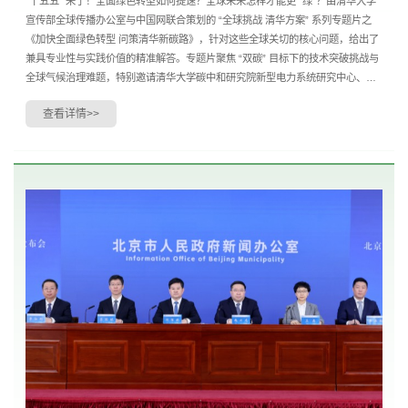
“十五五” 来了！全面绿色转型如何提速？全球未来怎样才能更 “绿”？由清华大学
宣传部全球传播办公室与中国网联合策划的 “全球挑战 清华方案” 系列专题片之
《加快全面绿色转型 问策清华新碳路》，针对这些全球关切的核心问题，给出了
兼具专业性与实践价值的精准解答。专题片聚焦 “双碳” 目标下的技术突破挑战与
全球气候治理难题，特别邀请清华大学碳中和研究院新型电力系统研究中心、电
机系教授梅生伟，清华大学碳中和研....
查看详情>>