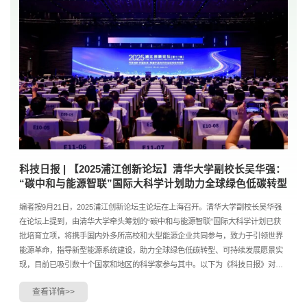
科技日报 | 【2025浦江创新论坛】清华大学副校长吴华强：
“碳中和与能源智联”国际大科学计划助力全球绿色低碳转型
编者按9月21日，2025浦江创新论坛主论坛在上海召开。清华大学副校长吴华强
在论坛上提到，由清华大学牵头筹划的“碳中和与能源智联”国际大科学计划已获
批培育立项，将携手国内外多所高校和大型能源企业共同参与，致力于引领世界
能源革命，指导新型能源系统建设，助力全球绿色低碳转型、可持续发展愿景实
现，目前已吸引数十个国家和地区的科学家参与其中。以下为《科技日报》对相
关内容的报道全文。推动全球科技开放合作迈出更大...
查看详情>>