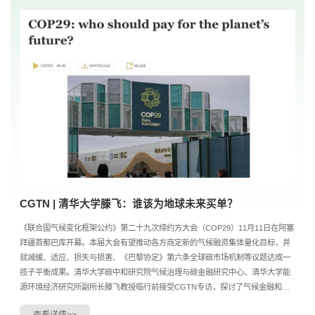
CGTN | 清华大学滕飞：谁该为地球未来买单？
《联合国气候变化框架公约》第二十九次缔约方大会（COP29）11月11日在阿塞
拜疆首都巴库开幕。本届大会有望推动各方商定新的气候融资集体量化目标，并
就减缓、适应、损失与损害、《巴黎协定》第六条全球碳市场机制等议题达成一
揽子平衡成果。清华大学碳中和研究院气候治理与碳金融研究中心、清华大学能
源环境经济研究所副所长滕飞教授临行前接受CGTN专访，探讨了气候金融和碳
市场等问题，并呼吁应该立即采取行动应对气候变化。收...
查看详情>>