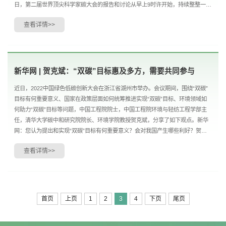
日，第二届世界顶尖科学家碳大会的报告和讨论从早上9时许开始，持续整整一
天，与会专家发言热烈。在会议间隙，中国工程院院....
查看详情>>
新华网 | 贺克斌：“双碳”目标惠及多方，需要共同参与
近日，2022中国绿色低碳创新大会在浙江省湖州市举办。会议期间，围绕“双碳”
目标有何重要意义、国家在政策层面如何统筹推进实现“双碳”目标、环境领域如
何助力“双碳”目标等问题，中国工程院院士，中国工程院环境与轻纺工程学部主
任，清华大学碳中和研究院院长、环境学院教授贺克斌，分享了如下观点。新华
网：您认为提出和实现“双碳”目标有何重要意义？会对我国产生哪些利好？贺克
斌：我认为有三重意义。首先，这对解决全....
查看详情>>
首页
上页
1
2
3
4
下页
尾页