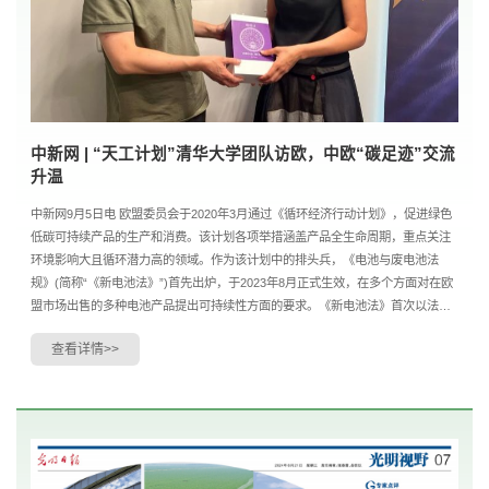
中新网 | “天工计划”清华大学团队访欧，中欧“碳足迹”交流
升温
中新网9月5日电 欧盟委员会于2020年3月通过《循环经济行动计划》，促进绿色
低碳可持续产品的生产和消费。该计划各项举措涵盖产品全生命周期，重点关注
环境影响大且循环潜力高的领域。作为该计划中的排头兵，《电池与废电池法
规》(简称“《新电池法》”)首先出炉，于2023年8月正式生效，在多个方面对在欧
盟市场出售的多种电池产品提出可持续性方面的要求。《新电池法》首次以法律
形式对产品“碳足迹”提出强制要求，引起全球广泛...
查看详情>>