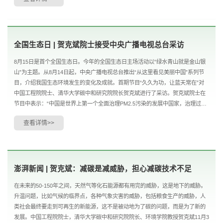
全国生态日 | 贺克斌院士接受中央广播电视总台采访
8月15日是首个全国生态日。今年的全国生态日主场活动以“绿水青山就是金山银
山”为主题。从8月14日起，中央广播电视总台推出“从这里看见美丽中国”系列节
目，介绍我国生态环境发生的变化及成就。首期节目“久久为功，让蓝天常在”对
中国工程院院士、清华大学碳中和研究院院长贺克斌进行了采访。贺克斌院士在
节目中表示：“中国是世界上第一个全面治理PM2.5污染的发展中国家，治理过程
瞄准问题抓要害、找准病根开药方，一系列顶...
查看详情>>
澎湃新闻 | 贺克斌：减碳是减威胁，担心减碳技术不足
在未来的50-150年之间，天然气等化石能源都有用完的威胁，这是地下的威胁。
升温问题，比如气候的临界点，各种气象灾害的威胁，包括粮食生产的威胁，人
类社会最终要走到可再生的新能源，这不是被动地为了碳的问题，而是为了新的
发展。中国工程院院士，清华大学碳中和研究院院长、环境学院教授贺克斌11月3