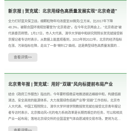
新京报 | 贺克斌：北京用绿色高质量发展实现“北京奇迹”
全力打好蓝天保卫战，细颗粒物年均浓度至30微克/立方米、比2017年下降
48.3%，被联合国环境规划署誉为“北京奇迹”。在今年北京两会上，“北京奇迹”被
代表委员称赞。1月17日，市人大代表、清华大学碳中和研究院院长贺克斌接受新
京报记者专访时表示，从数据上能直观看到，2013年到2022年，北京的经济指标
在涨、污染指标在降，走出了一条“喇叭口”曲线，这是典型绿色高质量发展的一
种体现。他还提到，北京要持续改善空气质量，要...
查看详情>>
北京青年报 | 贺克斌：用好“双碳”风向标提前布局产业
结合《政府工作报告》指出的，今年要积极稳妥地推进碳达峰碳中和，构建低碳
清洁、安全高效的能源体系，大力发展绿色低碳产业等“双碳”工作目标，北京市
人大代表、中国工程院院士、清华大学环境学院教授贺克斌在接受北京青年报记
者专访时表示，北京推动风+光的电力系统改革是长期而艰巨的任务，可以和相关
产业一起布局；落地北京绿交所的全国温室气体自愿减排交易市场，更将为北京
传统领域“迭代”、新兴业态“抢滩”、未来产业...
查看详情>>