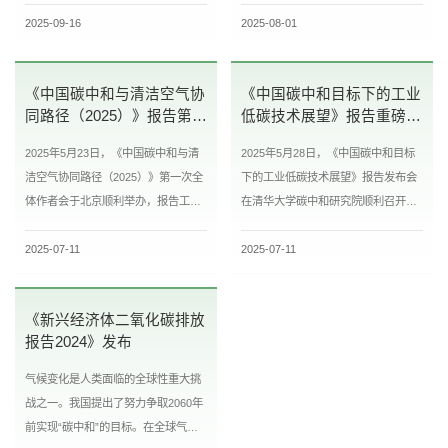
2025-09-16
2025-08-01
美国、欧盟、中国等碳排放大国先
门，亦是中国能源消耗和 CO2排放...
后...
《中国碳中和与清洁空气协
《中国碳中和目标下的工业
同路径（2025）》报告第一
低碳技术展望》报告重磅发
次全体作者会顺利举办
布
2025年5月23日，《中国碳中和与清
2025年5月28日，《中国碳中和目标
洁空气协同路径（2025）》第一次全
下的工业低碳技术展望》报告发布会
体作者会于北京顺利举办，报告工作
在清华大学碳中和研究院顺利召开。
组联合主席清华大学碳中和研究院院
该报告是由清华大学碳中和研究院发
2025-07-11
2025-07-11
长贺克斌院士、南京信息工程大学...
起、能源基金会支持、生态环境部...
《新兴经济体二氧化碳排放
报告2024》发布
气候变化是人类面临的全球性重大挑
战之一。我国提出了努力争取2060年
前实现“碳中和”的目标。在全球气候