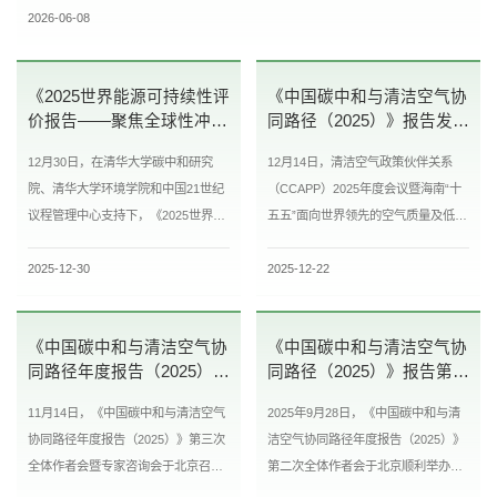
2026-06-08
《2025世界能源可持续性评
《中国碳中和与清洁空气协
价报告——聚焦全球性冲击
同路径（2025）》报告发布
影响》发布（附全文下载链
会顺利举办
12月30日，在清华大学碳中和研究
12月14日，清洁空气政策伙伴关系
接）
院、清华大学环境学院和中国21世纪
（CCAPP）2025年度会议暨海南“十
议程管理中心支持下，《2025世界能
五五”面向世界领先的空气质量及低碳
源可持续性评价报告——聚焦全球性
发展战略研讨会、《中国碳中和与清
2025-12-30
2025-12-22
冲击影响》正式发布。报告基于201...
洁空气协同路径（2025）》报告发...
《中国碳中和与清洁空气协
《中国碳中和与清洁空气协
同路径年度报告（2025）》
同路径（2025）》报告第二
第三次全体作者会暨专家咨
次全体作者会顺利举办
11月14日，《中国碳中和与清洁空气
2025年9月28日，《中国碳中和与清
询会顺利召开
协同路径年度报告（2025）》第三次
洁空气协同路径年度报告（2025）》
全体作者会暨专家咨询会于北京召
第二次全体作者会于北京顺利举办，
开。会议由2025年度报告总召集人清
报告工作组联合主席清华大学碳中和