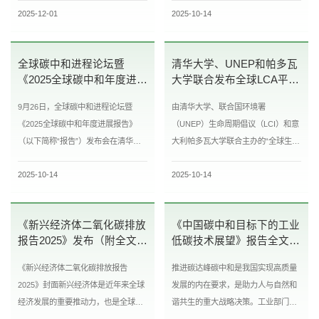
2025-12-01
2025-10-14
华大学碳中和研究院院长助理鲁玺...
研究院院长贺克斌院士、南京信息...
全球碳中和进程论坛暨
清华大学、UNEP和帕多瓦
《2025全球碳中和年度进展
大学联合发布全球LCA平台
报告》发布会在清华大学举
研讨会成果报告
9月26日，全球碳中和进程论坛暨
由清华大学、联合国环境署
行
《2025全球碳中和年度进展报告》
（UNEP）生命周期倡议（LCI）和意
（以下简称“报告”）发布会在清华大
大利帕多瓦大学联合主办的“全球生命
学举行。清华大学副校长、中国科学
周期评价（LCA）平台：从愿景到行
2025-10-14
2025-10-14
院院士姜培学，国家气候变化专家
动”国际研讨会于2025年7月10–11日
委...
在清...
《新兴经济体二氧化碳排放
《中国碳中和目标下的工业
报告2025》发布（附全文下
低碳技术展望》报告全文正
载链接）
式发布（附全文下载链接）
《新兴经济体二氧化碳排放报告
推进碳达峰碳中和是我国实现高质量
2025》封面新兴经济体是近年来全球
发展的内在要求，是助力人与自然和
经济发展的重要推动力，也是全球二
谐共生的重大战略决策。工业部门作
氧化碳排放增长的重要贡献者。随着
为国民经济中最重要的物质生产部