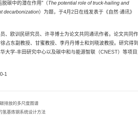
运脱碳中的潜在作用”（
The potential role of truck-hailing and
ht decarbonization
）为题，于4月2日在线发表于《自然·通讯》
研究员、欧训民研究员、许寻博士为论文共同通讯作者。论文共同
学徐占东副教授、甘蜜教授、李丹丹博士和刘晓波教授。研究得
清华大学-丰田研究中心以及碳中和与能源智联（CNEST）等项
0-1
化碳排放的多尺度图谱
的氢基炼钢系统设计方法