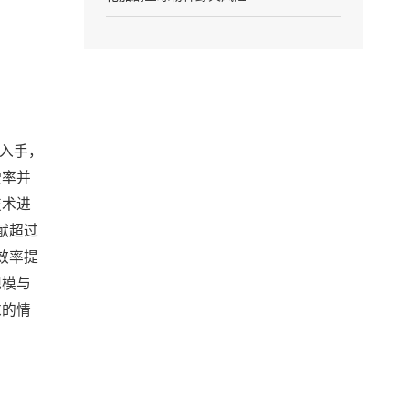
标入手，
驶率并
技术进
献超过
效率提
规模与
求的情