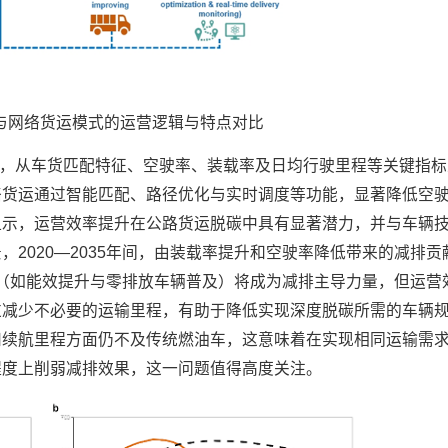
式与网络货运模式的运营逻辑与特点对比
数据，从车货匹配特征、空驶率、装载率及日均行驶里程等关键指
络货运通过智能匹配、路径优化与实时调度等功能，显著降低空
显示，运营效率提升在公路货运脱碳中具有显著潜力，并与车辆
2020—2035年间，由装载率提升和空驶率降低带来的减排贡
进步（如能效提升与零排放车辆普及）将成为减排主导力量，但运营
过减少不必要的运输里程，有助于降低实现深度脱碳所需的车辆
和续航里程方面仍不及传统燃油车，这意味着在实现相同运输需
程度上削弱减排效果，这一问题值得高度关注。