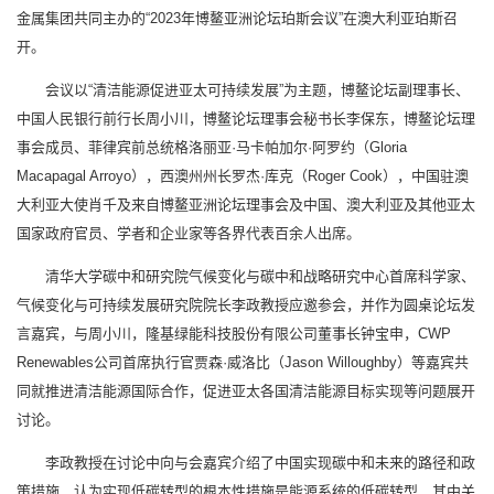
金属集团共同主办的“2023年博鳌亚洲论坛珀斯会议”在澳大利亚珀斯召
开。
会议以“清洁能源促进亚太可持续发展”为主题，博鳌论坛副理事长、
中国人民银行前行长周小川，博鳌论坛理事会秘书长李保东，博鳌论坛理
事会成员、菲律宾前总统格洛丽亚·马卡帕加尔·阿罗约（Gloria
Macapagal Arroyo），西澳州州长罗杰·库克（Roger Cook），中国驻澳
大利亚大使肖千及来自博鳌亚洲论坛理事会及中国、澳大利亚及其他亚太
国家政府官员、学者和企业家等各界代表百余人出席。
清华大学碳中和研究院气候变化与碳中和战略研究中心首席科学家、
气候变化与可持续发展研究院院长李政教授应邀参会，并作为圆桌论坛发
言嘉宾，与周小川，隆基绿能科技股份有限公司董事长钟宝申，CWP
Renewables公司首席执行官贾森·威洛比（Jason Willoughby）等嘉宾共
同就推进清洁能源国际合作，促进亚太各国清洁能源目标实现等问题展开
讨论。
李政教授在讨论中向与会嘉宾介绍了中国实现碳中和未来的路径和政
策措施，认为实现低碳转型的根本性措施是能源系统的低碳转型，其中关