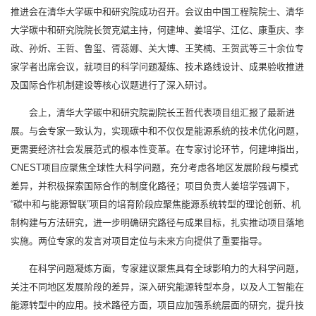
推进会在清华大学碳中和研究院成功召开。会议由中国工程院院士、清华
大学碳中和研究院院长贺克斌主持，何建坤、姜培学、江亿、康重庆、李
政、孙炘、王哲、鲁玺、胥蕊娜、关大博、王笑楠、王贺武等三十余位专
家学者出席会议，就项目的科学问题凝练、技术路线设计、成果验收推进
及国际合作机制建设等核心议题进行了深入研讨。
会上，清华大学碳中和研究院副院长王哲代表项目组汇报了最新进
展。与会专家一致认为，实现碳中和不仅仅是能源系统的技术优化问题，
更需要经济社会发展范式的根本性变革。在专家讨论环节，何建坤指出，
CNEST项目应聚焦全球性大科学问题，充分考虑各地区发展阶段与模式
差异，并积极探索国际合作的制度化路径；项目负责人姜培学强调下，
“碳中和与能源智联”项目的培育阶段应聚焦能源系统转型的理论创新、机
制构建与方法研究，进一步明确研究路径与成果目标，扎实推动项目落地
实施。两位专家的发言对项目定位与未来方向提供了重要指导。
在科学问题凝炼方面，专家建议聚焦具有全球影响力的大科学问题，
关注不同地区发展阶段的差异，深入研究能源转型本身，以及人工智能在
能源转型中的应用。技术路径方面，项目应加强系统层面的研究，提升技