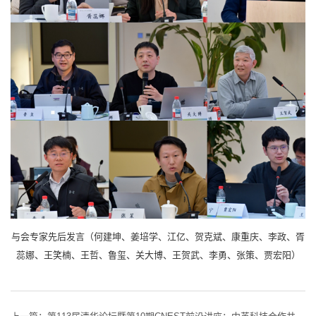
与会专家先后发言（何建坤、姜培学、江亿、贺克斌、康重庆、李政、胥
蕊娜、王笑楠、王哲、鲁玺、关大博、王贺武、李勇、张策、贾宏阳）