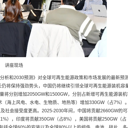
讲座现场
：分析和2030预测》对全球可再生能源政策和市场发展的最新预
增长仍将保持强劲势头，中国仍将继续引领全球可再生能源装机容
容量将分别增加2050GW和1500GW，分别占新增可再生能源装
他技术（海上风电、水电、生物质、地热等）增加330GW（占7%）
会接受度更高。2025-2030年间，中国将贡献2660GW的
1%），印度将贡献350GW（占8%），美国将贡献250GW（占
，包括全球60%的安装以及全球80%以上的组件、电池、硅片、