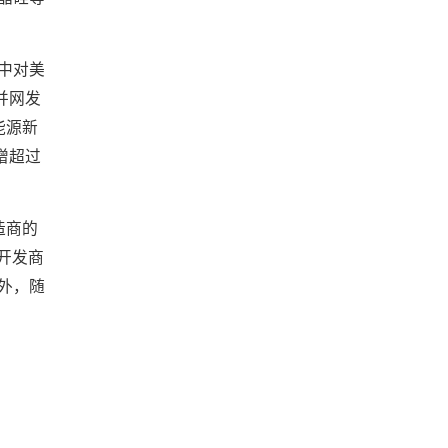
中对美
并网发
能源新
新增超过
造商的
开发商
此外，随