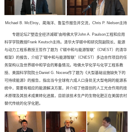
Michael B. McElroy、蔺海洋、鲁玺作报告并交流，Chris P. Nielsen主持
专题论坛2“塑造全经济减碳”由哈佛大学John A. Paulson工程和应用
科学学院教授Frank Keutsch主持。清华大学碳中和研究院副院长、能源
与动力工程系教授王哲作了题为《“碳中和与能源智联”（CNEST）的清华
框架》的报告，介绍了“碳中和与能源智联”（CNEST）多边合作项目的任
务架构以及世界碳中和学会的筹备情况。哈佛大学化学与化学工程系教
授、美国科学院院士Daniel G. Nocera作了题为《大型基础设施缺失下的
可持续能源》的报告，指出当今全球有六成人口身处无大型电网的能源系
统中，需要有相应的能源解决方案，并介绍了他首创的人工光合作用的技
术原理及其技术成果转化进展，目前该技术生产的生物化肥正在美国农村
替代传统的化学化肥。