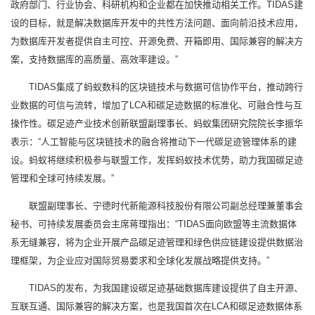
政府部门、行业协会、科研机构和企业都在加快推动相关工作。TIDAS建
设的目标，就是解决数据库开发中的共性方法问题、面向前沿技术应用，
为数据库开发者提供自主可控、开源免费、开箱即用、国际兼容的解决方
案，支持数据库的高质量、高效率建设。”
TIDAS集成了蚂蚁数科的区块链技术与数据可信协作平台，推动跨行
业数据的可信与流转，增加了LCA和碳足迹数据的标准化、可融合性与互
操作性。碳足迹产业技术创新联盟副理事长、蚂蚁集团研究院院长李振华
表示：“人工智能与区块链技术的融合将推动下一代碳足迹管理体系的建
设。蚂蚁将继续积极参与联盟工作，发挥蚂蚁技术优势，助力我国碳足迹
管理和全球可持续发展。”
联盟副理事长、宁德时代新能源科技股份有限公司副总经理兼董事会
秘书、可持续发展委员会主席蒋理指出：“TIDAS面向欧盟等主流数据体
系无缝兼容，将为企业开展产品碳足迹管理和绿色供应链建设提供数据治
理框架，为企业应对国际贸易要求和全球化发展战略提供支持。”
TIDAS的发布，为我国建设碳足迹基础数据库建设提供了自主开源、
互联互通、国际兼容的解决方案，也是我国首次在LCA和碳足迹数据体系