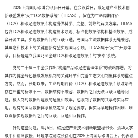
2025上海国际碳博会6月5日开幕。在会议首日，碳足迹产业技术创
新联盟发布“天工LCA数据系统”（TIDAS），旨在为生命周期评价
（LCA）和碳足迹数据库构建提供科学、完整、前瞻的解决方案。TIDAS
包含LCA和碳足迹数据库构建技术导则、标准化数据结构和基础数据、成
套开源工具，实现数据库间的互联互通，与国际主流数据体系无缝兼容，
其理念和技术上的关键创新有望实现国际引领。TIDAS属于“天工”开源体
系，目标是建立我国乃至全球LCA和碳足迹数据库的“安卓”系统。
党的二十届三中全会作出"构建产品碳足迹管理体系"的战略部署，将
其作为健全绿色低碳发展机制的关键环节和完善生态文明制度体系的重点
方向。然而，长期以来，生命周期评价（LCA）和碳足迹数据库领域始终
存在严重的标准不一、数据结构不兼容、数据库之间无法互联互通等问
题，极大制约数据库建设的速度和效率，也限制了数据的共享与实际应
用。现有的国际数据体系虽然定义了规范要求，但实际落地操作困难、难
以直接实现数据库之间的互联、互通和互操作。
针对这些问题，6月5日，碳足迹产业技术创新联盟秘书长、清华大学
碳中和讲席教授、环境学院副院长徐明在2025上海国际碳博会上，代表联