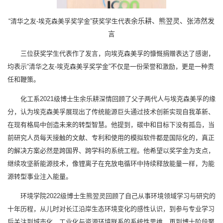
余乐耕、熊翌灵、张沛然发
“清华之友-埃克森美孚奖学金”获奖学生代表
言
三位获奖学生代表作了发言，向埃克森美孚的慷慨捐赠表达了感谢，
均表示“清华之友-埃克森美孚奖学金”不仅是一份荣誉和激励，更是一种责
任和鞭策。
化工系2021级博士生余乐耕深情回顾了父子两代人与埃克森美孚的缘
分，认为埃克森美孚展现出了传统能源巨头通过技术创新实现自我革新、
在现有格局中创造未来的转型智慧。他提到，碳中和目标下没有孤岛，当
前研究人员每天接触的文献、专利和使用的模拟软件都是国际化的，真正
的解决方案必然是跨国界、跨学科的系统工程。他希望以奖学金为支点，
继续攻坚新能源技术，像锂离子在充放电循环中持续释放能量一样，为能
源转型事业注入能量。
环境学院2022级博士生熊翌灵回顾了自己从事环境领域学习与研究的
十年历程，从儿时对长江沿岸生态环境变化的感性认识，到参与专业学习
后关注到城市化、工业化与资源环境联系的系统性思维，再到博士阶段聚