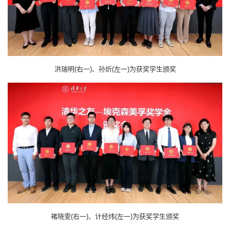
洪瑞明(右一)、孙炘(左一)为获奖学生颁奖
褚晓雯(右一)、计经纬(左一)为获奖学生颁奖