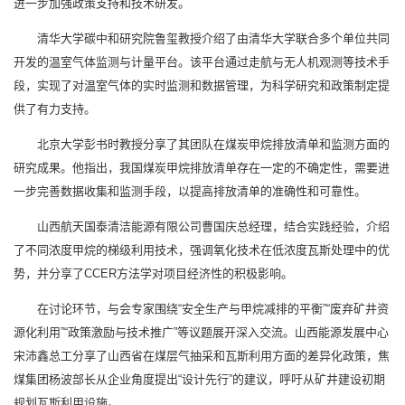
进一步加强政策支持和技术研发。
清华大学碳中和研究院鲁玺教授介绍了由清华大学联合多个单位共同
开发的温室气体监测与计量平台。该平台通过走航与无人机观测等技术手
段，实现了对温室气体的实时监测和数据管理，为科学研究和政策制定提
供了有力支持。
北京大学彭书时教授分享了其团队在煤炭甲烷排放清单和监测方面的
研究成果。他指出，我国煤炭甲烷排放清单存在一定的不确定性，需要进
一步完善数据收集和监测手段，以提高排放清单的准确性和可靠性。
山西航天国泰清洁能源有限公司曹国庆总经理，结合实践经验，介绍
了不同浓度甲烷的梯级利用技术，强调氧化技术在低浓度瓦斯处理中的优
势，并分享了CCER方法学对项目经济性的积极影响。
在讨论环节，与会专家围绕“安全生产与甲烷减排的平衡”“废弃矿井资
源化利用”“政策激励与技术推广”等议题展开深入交流。山西能源发展中心
宋沛鑫总工分享了山西省在煤层气抽采和瓦斯利用方面的差异化政策，焦
煤集团杨波部长从企业角度提出“设计先行”的建议，呼吁从矿井建设初期
规划瓦斯利用设施。