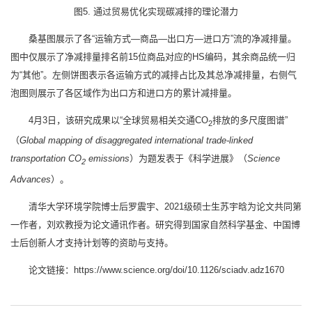
图5. 通过贸易优化实现碳减排的理论潜力
桑基图展示了各“运输方式—商品—出口方—进口方”流的净减排量。
图中仅展示了净减排量排名前15位商品对应的HS编码，其余商品统一归
为“其他”。左侧饼图表示各运输方式的减排占比及其总净减排量，右侧气
泡图则展示了各区域作为出口方和进口方的累计减排量。
4月3日，该研究成果以“全球贸易相关交通CO
排放的多尺度图谱”
2
（
Global mapping of disaggregated international trade-linked
transportation CO
emissions
）为题发表于《科学进展》（
Science
2
Advances
）。
清华大学环境学院博士后罗震宇、2021级硕士生苏宇晗为论文共同第
一作者，刘欢教授为论文通讯作者。研究得到国家自然科学基金、中国博
士后创新人才支持计划等的资助与支持。
论文链接：https://www.science.org/doi/10.1126/sciadv.adz1670