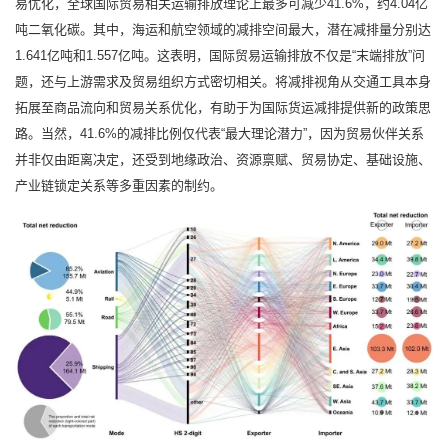
易优化，全球国际贸易相关运输排放理论上最多可减少41.6%，约4.04亿
吨二氧化碳。其中，海运和航空领域的减排空间最大，潜在减排量分别达
1.641亿吨和1.557亿吨。这表明，国际贸易运输排放不仅是“末端排放”问
题，还与上游需求及贸易组织方式密切相关。将减排视角从交通工具本身
拓展至商品流向和贸易关系优化，有助于为国际货运减排提供新的政策思
路。当然，41.6%的减排比例仅代表“最大理论潜力”，因为贸易伙伴关系
并非仅由距离决定，还受到地缘政治、资源禀赋、贸易协定、基础设施、
产业链锁定关系等多重因素的制约。